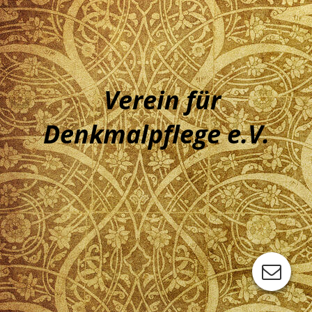
Verein für
Denkmalpf
lege e.V.