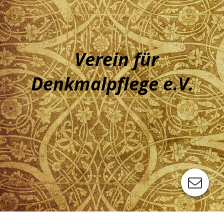
Verein für
Denkmalpf
lege e.V.