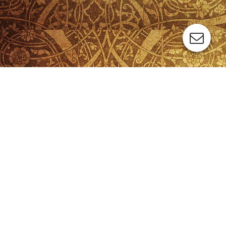
Aktuelles Sanierungsprojekt
↪ Hier geht´s zum Spendenaufruf
Herzlich willkommen
beim Weetzener Verein für Denkmalpflege e.V. , der seit 1974
besteht und dessen zentrales Anliegen der Erhalt der Alten
Kapelle in Weetzen ist .
Die Geschichte der Alten Kapelle
Sie ist das älteste noch erhaltene Gebäude in Weetzen und ein
echtes Juwel: die Alte Kapelle. In der Eulenflucht 1, mitten im
alten Ortskern ist sie gelegen, im Schatten einer mächtigen
Eiche. Seit 1730 hatte sie dem Dorf als Gotteshaus gedient, bis
sie zu klein wurde; denn die Zahl der Einwohner war
inzwischen auf rund zweitausend gewachsen. Weil sie zudem
baufällig geworden war, wurde sie 1971 geschlossen und eine