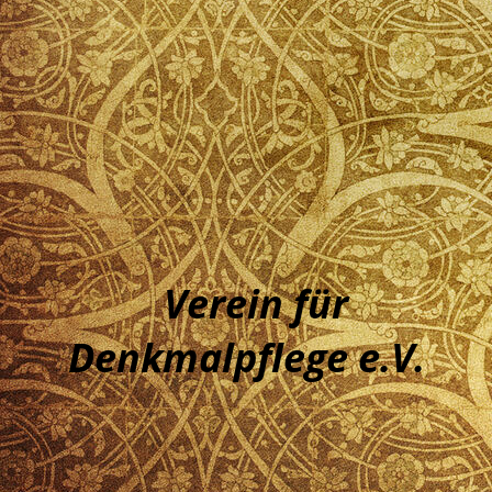
Verein für
Denkmalpf
lege e.V.